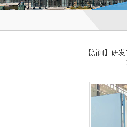
【新闻】研发