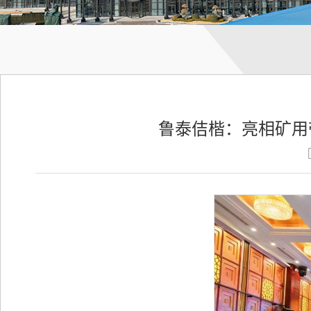
鲁泰佶楷：亮相矿用