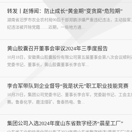
转发丨赵博闻：防止成长“黄金期”变贪腐“危险期”
湖南省汨罗市农业农村局90后干部郑鹏涉嫌严重违纪违法，主动投案
纪违法被开除党籍……近期，一些地方通...
黄山胶囊召开董事会审议2024年三季度报告
10月18日，安徽黄山胶囊股份有限公司第五届董事会第八次会议顺利
党委书记、董事长，黄山胶囊董事长李合军...
李合军带队到企业督导“我是状元”职工职业技能竞赛
10月29日，集团公司党委书记、董事长李合军，党委副书记、工会主席
赛。鲁泰化学、鹿洼煤矿、鲁泰热电、鲁...
集团公司入选2024年度山东省数字经济“晨星工厂”