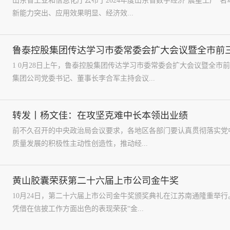
山东省工业和信息化厅公布了2024年度山东省数字经济“晨星工厂”
新能力突出、应用效果明显、经济效...
鲁泰控股集团传达学习市委常委会扩大会议暨全市前
1 0月28日上午，鲁泰控股集团传达学习市委常委会扩大会议暨全
集团公司党委书记、董事长李合军主持会议...
转发丨杨文佳：在攻坚克难中长本领出业绩
前不久召开的中央政治局会议要求，各地区各部门要认真贯彻落实党
质量发展的积极性主动性创造性，推动经...
黄山胶囊荣获第二十六届上市公司金牛奖
10月24日，第二十六届上市公司金牛奖颁奖典礼在江苏南通隆重举
凭借在信披工作方面出色的表现荣获“金...