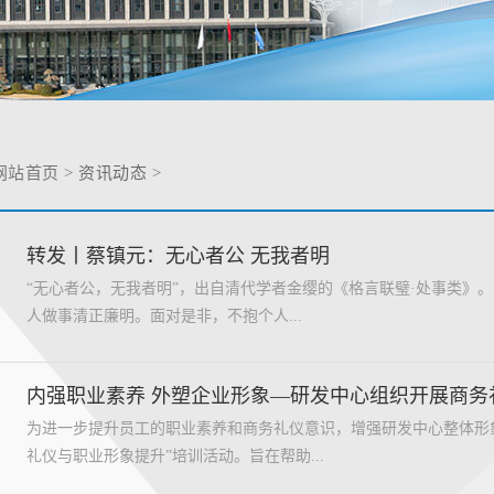
网站首页
>
资讯动态
>
转发丨蔡镇元：无心者公 无我者明
“无心者公，无我者明”，出自清代学者金缨的《格言联璧·处事类》
人做事清正廉明。面对是非，不抱个人...
内强职业素养 外塑企业形象—研发中心组织开展商务
为进一步提升员工的职业素养和商务礼仪意识，增强研发中心整体形象和
礼仪与职业形象提升”培训活动。旨在帮助...