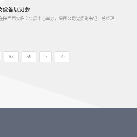
及设备展览会
展览会在陕西西安临空会展中心举办，集团公司党委副书记、总经理
58
59
>
>>