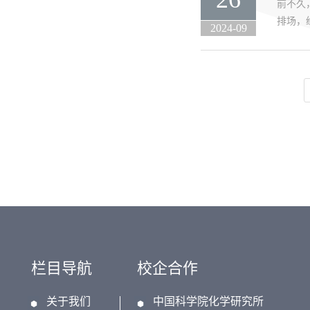
前不久
排场，
2024-09
栏目导航
校企合作
关于我们
中国科学院化学研究所