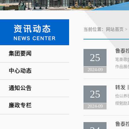
当前位置：
网站首页
>
鲁泰
集团要闻
25
笔墨歌
作品展
2024-09
中心动态
转发
通知公告
25
俭以养
绶勉励
廉政专栏
2024-09
鲁泰