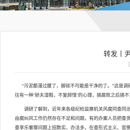
转发丨
“污泥都漫过腰了，脚就不可能是干净的了。”这是调
往有一种‘轿夫湿鞋，不复顾惜’的心理，搞腐败之后搞
调研了解到，近年来各级纪检监察机关风腐同查同治的
由腐纠风工作仍然存在不足和问题，有的办案人员把查贪腐
查享乐奢靡问题上招数实、办法多，在查形式主义、官僚