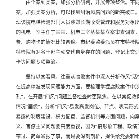
由个案到类案，加强分析研判，开展专项整治。不同领
案，加强类案分析，可以找到纠治风腐问题的新突破口
现该院电梯检测部门人员涉嫌长期收受管理和服务对象
的机电一室主任宁某某、机电三室丛某某立案审查调查
费、购物卡的情况比较普遍。市纪委监委派员在市特检
特检院有34名干部主动交代自身存在的问题，登记上交违
卡等问题专项整治。
坚持以案看风，注重从腐败案件中深入分析作风“活情
在提高精准发现问题能力方面，要梳理掌握腐败案件中涉
孔”，在开展“四风”问题监督检查时更聚焦。在以案促
情况“画像”，分析“四风”易发高发岗位、节点、表现
暴露的制度建设、权力配置、监督机制等方面问题，向
义、官僚主义问题要高度重视，因为“搞形象工程、政绩
带过、简单通报了事，而是要深刻剖析，提供给党委和组