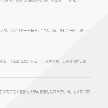
作出部署，要求“对违规吃喝开展专项整治，严查‘吃公
让人嗜。此是涉世一极乐法。”待人接物，谦让是一种礼貌，也
路径。《论语·里仁》有言：“见贤思齐焉，见不贤而内自省
于巩固拓展主题教育成果的意见时发表重要讲话，对巩固拓展