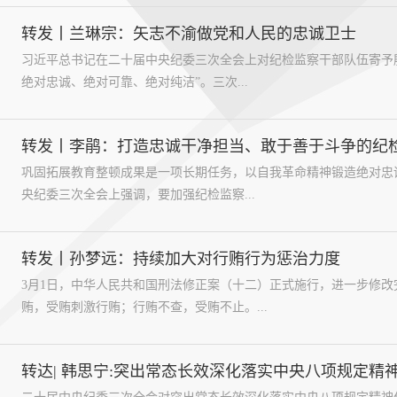
转发丨兰琳宗：矢志不渝做党和人民的忠诚卫士
习近平总书记在二十届中央纪委三次全会上对纪检监察干部队伍寄予
绝对忠诚、绝对可靠、绝对纯洁”。三次...
转发丨李鹃：打造忠诚干净担当、敢于善于斗争的纪
巩固拓展教育整顿成果是一项长期任务，以自我革命精神锻造绝对忠
央纪委三次全会上强调，要加强纪检监察...
转发丨孙梦远：持续加大对行贿行为惩治力度
3月1日，中华人民共和国刑法修正案（十二）正式施行，进一步修
贿，受贿刺激行贿；行贿不查，受贿不止。...
转达| 韩思宁:突出常态长效深化落实中央八项规定精神