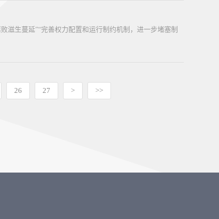
败滋生蔓延”“完善权力配置和运行制约机制，进一步堵塞制
26
27
>
>>