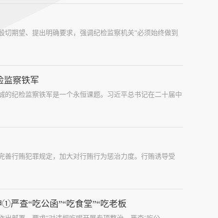
殷切期望、提出明确要求，强调纪检监察机关“必须始终做到
检监察铁军
诚的纪检监察铁军是一个永恒课题。习近平总书记在二十届中
改完善行贿犯罪规定，加大对行贿行为惩治力度。行贿诱导受
①严查“吃公函”“吃食堂”“吃老板