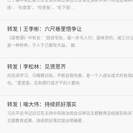
二十届中央纪委三次全会对突出常态长效深化落实中央八项规定精神
函’、‘吃食堂’、‘吃老板’、‘吃下级’...
转发丨王李彬：六尺巷里悟争让
《菜根谭》中有言：“路径窄处，留一步与人行；滋味浓的，减三分
是一种修养，于人于己都有大益。 据...
转发丨李松林：见贤思齐
向先进学习、与楷模对标，不断自我完善，是一个人成长成才的有效
也。”意思是，见有德行或才干的人要向...
转发丨喻大伟：持续抓好落实
习近平总书记近日在主持中央政治局会议审议主题教育总结报告和关
主题教育成果、持续抓好落实提出明确要...