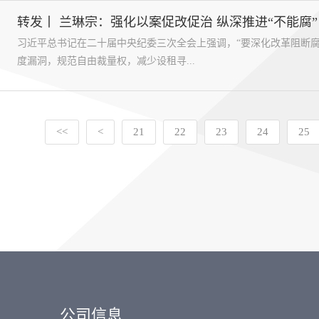
转发丨 兰琳宗：强化以案促改促治 纵深推进“不能腐”
习近平总书记在二十届中央纪委三次全会上强调，“要深化改革阻断腐
度漏洞，规范自由裁量权，减少设租寻...
<<
<
21
22
23
24
25
公司信息