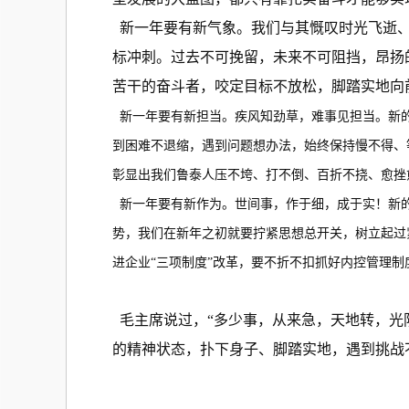
新一年要有新气象。我们与其慨叹时光飞逝、
标冲刺。过去不可挽留，未来不可阻挡，昂扬
苦干的奋斗者，咬定目标不放松，脚踏实地向
新一年要有新担当。疾风知劲草，难事见担当。新的
到困难不退缩，遇到问题想办法，始终保持慢不得、
彰显出我们鲁泰人压不垮、打不倒、百折不挠、愈挫
新一年要有新作为。世间事，作于细，成于实！新的
势，我们在新年之初就要拧紧思想总开关，树立起过
进企业“三项制度”改革，要不折不扣抓好内控管理
毛主席说过，“多少事，从来急，天地转，光
的精神状态，扑下身子、脚踏实地，遇到挑战