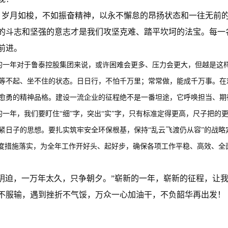
岁月如梭，不如振奋精神，以永不懈怠的昂扬状态和一往无前
的斗志和坚强的意志才是我们攻坚克难、踏平坎坷的法宝。每一
前进。
一年对于鲁泰控股集团来说，或许困难会更多、压力会更大，但越是这
等不起、坐不住的状态。日日行，不怕千万里；常常做，能成千万事。在
愈勇的精神品格。建设一流企业的征程绝不是一番坦途，它呼唤担当、期
一年，我们要盯住“细”字，突出“实”字，只有标准定得更高，尺子把的
紧日子的思想。要扎实筑牢安全环保根基，保持“乱云飞渡仍从容”的战略
制度措施落实，为全年工作开好头、起好步，确保各项工作平稳、高效、全
阴迫，一万年太久，只争朝夕。”崭新的一年，崭新的征程，让
不服输，遇到挫折不气馁，万众一心加油干，不负韶华再出发！