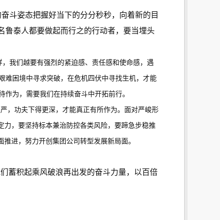
的奋斗姿态把握好当下的分分秒秒，向着新的目
名鲁泰人都要做起而行之的行动者，要当埋头
样，我们越要有强烈的紧迫感、责任感和使命感，遇
艰难困境中寻求突破，在危机四伏中寻找生机，才能
待作为，需要我们在持续奋斗中开拓前行。
更严，功夫下得更深，才能真正有所作为。面对严峻形
定力，要坚持标本兼治防控各类风险，要蹄急步稳推
面推进，努力开创集团公司转型发展新局面。
我们蓄积起乘风破浪再出发的奋斗力量，以百倍