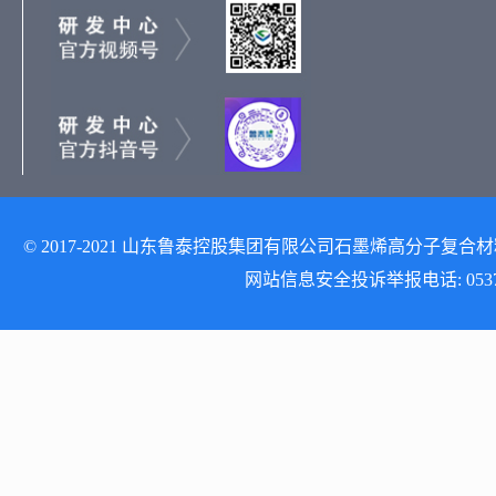
© 2017-2021 山东鲁泰控股集团有限公司石墨烯高分子复合材料研发
网站信息安全投诉举报电话: 0537-512