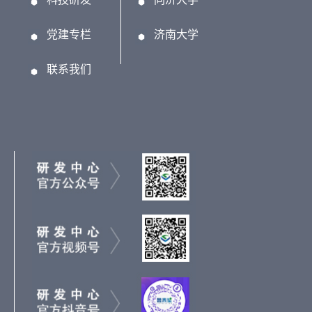
党建专栏
济南大学
联系我们