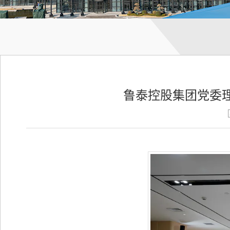
鲁泰控股集团党委