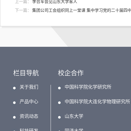
上一篇：
李合军会见山东大学客人
下一篇：
集团公司工会组织同上一堂课 集中学习党的二十届四
栏目导航
校企合作
关于我们
中国科学院化学研究所
产品中心
中国科学院大连化学物理研究所
资讯动态
山东大学
科技研发
同济大学