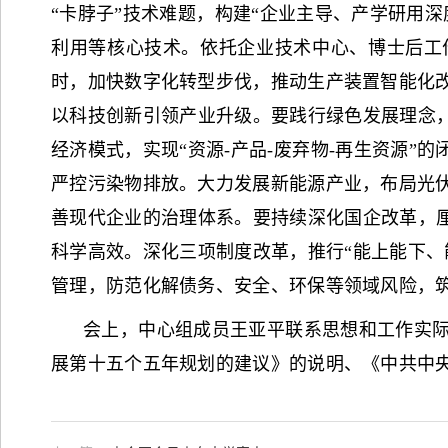
“卡脖子”技术难题，构建“企业主导、产学研用
利用等核心技术。依托企业技术中心、博士后工
时，加快数字化转型步伐，推动生产装置智能化
以科技创新引领产业升级。要践行绿色发展理念，
经济模式，实现“资源-产品-废弃物-再生资源”
严控污染物排放。大力发展新能源产业，布局光
善现代企业的治理体系。要持续深化国企改革，厘
科学高效。深化三项制度改革，推行“能上能下、
管理，防范化解债务、安全、环保等领域风险，
会上，中心组成员王亚平联系思想和工作实
展第十五个五年规划的建议》的说明、《中共中