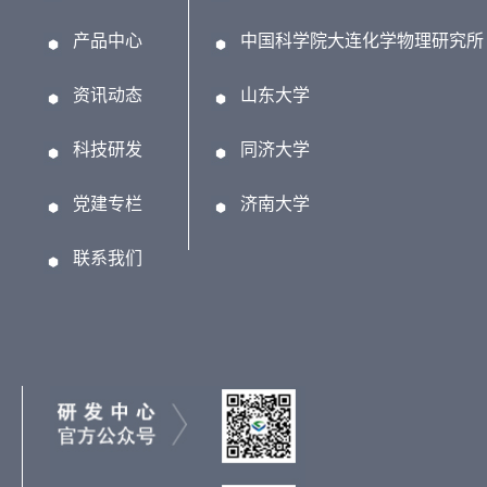
产品中心
中国科学院大连化学物理研究所
资讯动态
山东大学
科技研发
同济大学
党建专栏
济南大学
联系我们