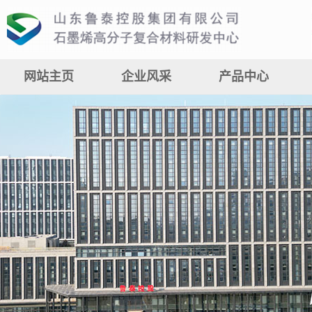
网站主页
企业风采
产品中心