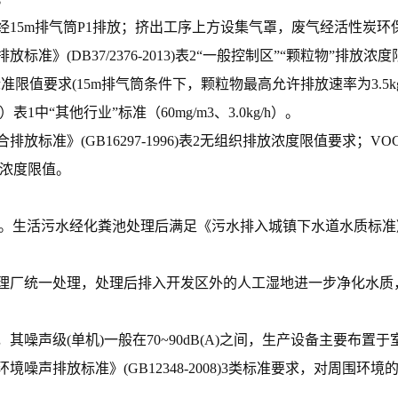
15m排气筒P1排放；挤出工序上方设集气罩，废气经活性炭环保
(DB37/2376-2013)表2“一般控制区”“颗粒物”排放浓度
中二级标准限值要求(15m排气筒条件下，颗粒物最高允许排放速率为3.
8）表1中“其他行业”标准（60mg/m3、3.0kg/h）。
标准》(GB16297-1996)表2无组织排放浓度限值要求；V
表3浓度限值。
污水。生活污水经化粪池处理后满足《污水排入城镇下水道水质标准》（G
理厂统一处理，处理后排入开发区外的人工湿地进一步净化水质
噪声级(单机)一般在70~90dB(A)之间，生产设备主要布
声排放标准》(GB12348-2008)3类标准要求，对周围环境