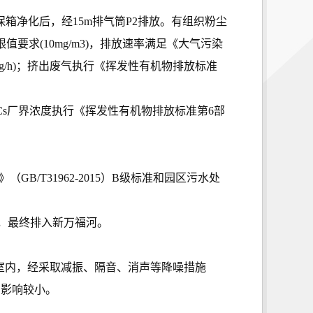
箱净化后，经15m排气筒P2排放。有组织粉尘
限值要求(10mg/m3)，排放速率满足《大气污染
5kg/h)；挤出废气执行《挥发性有机物排放标准
OCs厂界浓度执行《挥发性有机物排放标准第6部
B/T31962-2015）B级标准和园区污水处
，最终排入新万福河。
置于室内，经采取减振、隔音、消声等降噪措施
的影响较小。